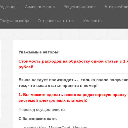
Редакция
Архив номеров
Рецензирование
Этика публ
График выхода
Отправить статью
Контакты
Уважаемые авторы!
Стоимость расходов на обработку одной статьи с 1 я
рублей
Взнос следует производить - только после получен
том, что ваша статья принята в номер!
1. Вы можете сделать взнос за редакторскую правку
системой электронных платежей:
Перевод осуществляется
С банковских карт:
— с карты Visa, MasterCard, Maestro;