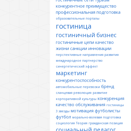
конкурентное преимущество
профессиональная подготовка
образовательные порталы
гостиница
гостиничный бизнес
гостиничные цепи
качество
жизни
санкции
инновации
перспективные направления развития
международное партнерство
синергетический эффект
маркетинг
конкурентоспособность
бренд
автомобильные перевозки
сланцевая революция
развитие
конкуренция
корпоративной культуры
качество обслуживания
гостиницы
мотивация
футболисты
3 звезды
футбол
морально-волевая подготовка
социология
Теория
гражданская позиция
социальный педагог