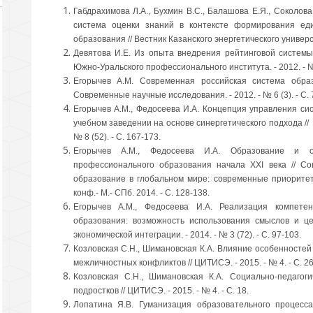
Габдрахимова Л.А., Бухмин В.С., Балашова Е.Я., Соколова
система оценки знаний в контексте формирования еди
образования // Вестник Казанского энергетического университ
Девятова И.Е. Из опыта внедрения рейтинговой системы 
Южно-Уральского профессионального института. - 2012. - № 2
Егорычев А.М. Современная российская система обра
Современные научные исследования. - 2012. - № 6 (3). - С. 
Егорычев А.М., Федосеева И.А. Концепция управления с
учебном заведении на основе синергетического подхода // 
№ 8 (52). - С. 167-173.
Егорычев А.М., Федосеева И.А. Образование и о
профессионального образования начала XXI века // Со
образование в глобальном мире: современные приоритеты
конф.- М.- СПб. 2014. - С. 128-138.
Егорычев А.М., Федосеева И.А. Реализация компетен
образования: возможность использования смыслов и ц
экономической интеграции. - 2014. - № 3 (72). - С. 97-103.
Козловская С.Н., Шимановская К.А. Влияние особенносте
межличностных конфликтов // ЦИТИСЭ. - 2015. - № 4. - С. 26
Козловская С.Н., Шимановская К.А. Социально-педагоги
подростков // ЦИТИСЭ. - 2015. - № 4. - С. 18.
Лопатина Я.В. Гуманизация образовательного процесс