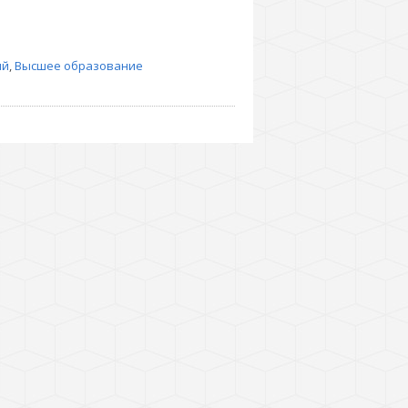
ий
,
Высшее образование