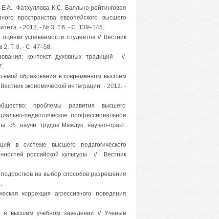
 Е.А., Фатхуллова К.С. Балльно-рейтинговая
ного пространства европейского высшего
ета. - 2012. - № 3. Т.6. - С. 139–145.
оценки успеваемости студентов // Вестник
. Т. 8. - С. 47–58.
зования: контекст духовных традиций //
7.
истемой образования в современном высшем
Вестник экономической интеграции. - 2012. -
бщество: проблемы развития высшего
циально-педагогическое профессиональное
: сб. научн. трудов Междун. научно-практ.
ций в системе высшего педагогического
енностей российской культуры // Вестник
й подростков на выбор способов разрешения
.
ческая коррекция агрессивного поведения
а в высшем учебном заведении // Ученые