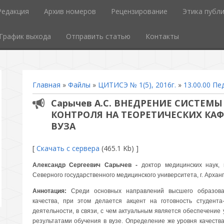
Редакция
Архив номеров
Рецензирование
Этика публ
График выхода
Отправить статью
Контакты
Главная
»
Файлы
»
ЦИТИСЭ № 1(5), 2016г.
»
13.00.00 Пе
Сарычев А.С. ВНЕДРЕНИЕ СИСТЕМ
КОНТРОЛЯ НА ТЕОРЕТИЧЕСКИХ КА
ВУЗА
[
Скачать с сервера
(465.1 Kb) ]
Александр Сергеевич Сарычев -
доктор медицинских наук
Северного государственного медицинского университета, г. Арханг
Аннотация:
Среди основных направлений высшего образова
качества, при этом делается акцент на готовность студент
деятельности, в связи, с чем актуальным является обеспечение
результатами обучения в вузе. Определение же уровня качеств