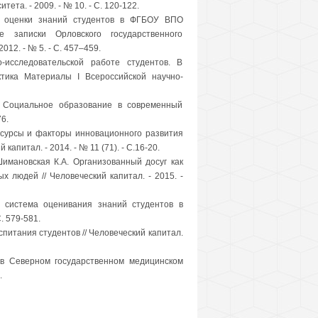
ета. - 2009. - № 10. - С. 120-122.
ы оценки знаний студентов в ФГБОУ ВПО
е записки Орловского государственного
12. - № 5. - С. 457–459.
-исследовательской работе студентов. В
ктика Материалы I Всероссийской научно-
В. Социальное образование в современный
76.
Ресурсы и факторы инновационного развития
апитал. - 2014. - № 11 (71). - С.16-20.
Шимановская К.А. Организованный досуг как
 людей // Человеческий капитал. - 2015. -
я система оценивания знаний студентов в
. 579-581.
питания студентов // Человеческий капитал.
 в Северном государственном медицинском
.