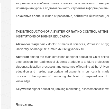
коррективов в учебные планы становится возможным с внедр
мониторинга уровня подготовленности студентов в форме рейтинг
Ключевые слова:
высшее образование, рейтинговый контроль, оц
THE INTRODUCTION OF A SYSTEM OF RATING CONTROL AT TH
INSTITUTIONS OF HIGHER EDUCATION
Alexander Sarychev -
doctor of medical sciences, Professor of h
University, Arkhangelsk, e-mail: k69069@yandex.ru
Abstract:
among the main directions of higher education Chief acknow
emphasis on the readiness of students-graduate to a future professional
student satisfaction processes and outcomes of learning at the Universit
education and making appropriate adjustments in curricula is made 
process of the system of monitoring the level of preparedness of s
knowledge.
Keywords:
higher education, ranking monitoring, assessment of knowle
Литература: