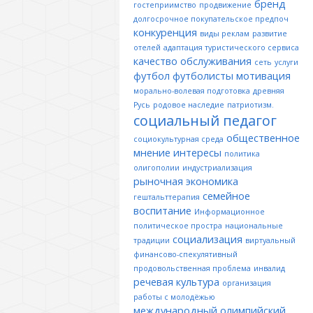
бренд
гостеприимство
продвижение
долгосрочное покупательское предпоч
конкуренция
виды реклам
развитие
отелей
адаптация туристического сервиса
качество обслуживания
сеть
услуги
футбол
футболисты
мотивация
морально-волевая подготовка
древняя
Русь
родовое наследие
патриотизм.
социальный педагог
общественное
социокультурная среда
мнение
интересы
политика
олигополии
индустриализация
рыночная экономика
семейное
гештальттерапия
воспитание
Информационное
политическое простра
национальные
социализация
традиции
виртуальный
финансово-спекулятивный
продовольственная проблема
инвалид
речевая культура
организация
работы с молодёжью
международный олимпийский