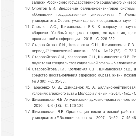
записки Российского государственного социального университ
Опрятов В.И. Внедрение балльно-рейтинговой систем
«Орловский государственный университет» // Учены
университета. Серия: гуманитарные и социальные науки. - 20
Сарычев А.С., Шимановская Я.В. К вопросу о научно
сборнике: Учебный процесс: теория, методология, пра
практической конференции. - 2015. - С. 228-232.
Старовойтова Л.И., Козловская С.Н., Шимановская Я.
период // Человеческий капитал. - 2014. - № 12 (72). - С. 72-
Старовойтова Л.И., Козловская С.Н., Шимановская Я.В. 
подготовки специалистов социальной сферы // Человеческий к
Старовойтова Л.И., Козловская С.Н., Шимановская Я.В., 
средство восстановления здорового образа жизни пожилых
№ 8 (80). - С. 35-38.
Тарасенко О. В., Димиденок Ж. А. Балльно-рейтингова
условиях аграрного вуза // Молодой ученый. - 2014. - №1. - С
Шимановская Я.В. Актуализация духовно-нравственного вос
- 2010. - № 6 (18). - С. 126-129.
Шимановская Я.В. Организация воспитательной работы
университете // Экология человека. - 2007. - № 52. - С. 45-48