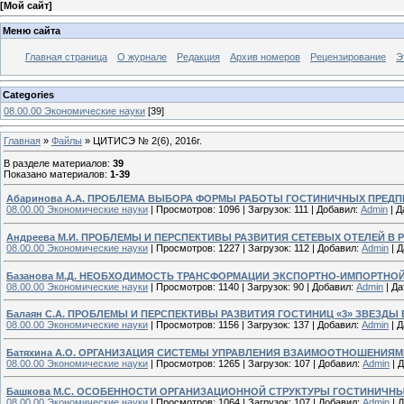
[
Мой сайт
]
Меню сайта
Главная страница
О журнале
Редакция
Архив номеров
Рецензирование
Э
Categories
08.00.00 Экономические науки
[39]
Главная
»
Файлы
» ЦИТИСЭ № 2(6), 2016г.
В разделе материалов
:
39
Показано материалов
:
1-39
Абаринова А.А. ПРОБЛЕМА ВЫБОРА ФОРМЫ РАБОТЫ ГОСТИНИЧНЫХ ПРЕ
08.00.00 Экономические науки
|
Просмотров:
1096
|
Загрузок:
111
|
Добавил:
Admin
|
Д
Андреева М.И. ПРОБЛЕМЫ И ПЕРСПЕКТИВЫ РАЗВИТИЯ СЕТЕВЫХ ОТЕЛЕЙ В 
08.00.00 Экономические науки
|
Просмотров:
1227
|
Загрузок:
112
|
Добавил:
Admin
|
Д
Базанова М.Д. НЕОБХОДИМОСТЬ ТРАНСФОРМАЦИИ ЭКСПОРТНО-ИМПОРТНО
08.00.00 Экономические науки
|
Просмотров:
1140
|
Загрузок:
90
|
Добавил:
Admin
|
Да
Балаян С.А. ПРОБЛЕМЫ И ПЕРСПЕКТИВЫ РАЗВИТИЯ ГОСТИНИЦ «3» ЗВЕЗДЫ
08.00.00 Экономические науки
|
Просмотров:
1156
|
Загрузок:
137
|
Добавил:
Admin
|
Д
Батяхина А.О. ОРГАНИЗАЦИЯ СИСТЕМЫ УПРАВЛЕНИЯ ВЗАИМООТНОШЕНИЯ
08.00.00 Экономические науки
|
Просмотров:
1265
|
Загрузок:
107
|
Добавил:
Admin
|
Д
Башкова М.С. ОСОБЕННОСТИ ОРГАНИЗАЦИОННОЙ СТРУКТУРЫ ГОСТИНИЧНЫ
08.00.00 Экономические науки
|
Просмотров:
1064
|
Загрузок:
107
|
Добавил:
Admin
|
Д