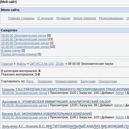
[
Мой сайт
]
Меню сайта
Главная страница
О журнале
Редакция
Архив номеров
Рецензирование
Э
Categories
08.00.00 Экономические науки
[8]
13.00.00 Педагогические науки
[23]
19.00.00 Психологические науки
[1]
22.00.00 Социологические науки
[10]
В мире науки
[2]
Регион крупным планом
[1]
Главная
»
Файлы
»
ЦИТИСЭ № 1(5), 2016г.
» 08.00.00 Экономические науки
В категории материалов
:
8
Показано материалов
:
1-8
Сортировать по
:
Дате
·
Названию
·
Комментариям
·
Загрузкам
·
Просмотрам
Скрыль Т.В.СТРАТЕГИЯ ГОСУДАРСТВЕННОГО РЕГУЛИРОВАНИЯ ТРАНСФОР
08.00.00 Экономические науки
|
Просмотров:
1102
|
Загрузок:
100
|
Добавил:
Admin
|
Д
Даллакян К. ЭТНИЧЕСКАЯ ИММИГРАЦИЯ: АНАЛИТИЧЕСКИЙ ОБЗОР
08.00.00 Экономические науки
|
Просмотров:
1219
|
Загрузок:
88
|
Добавил:
Admin
|
Да
Евсеев В.О. ЭКОНОМИКА ИЗБИРАТЕЛЬНЫХ КОМПАНИЙ
08.00.00 Экономические науки
|
Просмотров:
1145
|
Загрузок:
103
|
Добавил:
Admin
|
Д
Зельднер А.Г., Осипов В.С. ИНСТИТУЦИОНАЛЬНЫЙ АНАЛИЗ ДИСФУНКЦИЙ