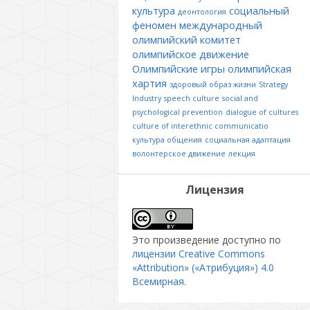
культура
социальный
деонтология
феномен
международный
олимпийский комитет
олимпийское движение
Олимпийские игры
олимпийская
хартия
здоровый образ жизни
Strategy
Industry
speech culture
social and
psychological prevention
dialogue of cultures
culture of interethnic communicatio
культура общения
социальная адаптация
волонтерское движение
лекция
Лицензия
Это произведение доступно по
лицензии Creative Commons
«Attribution» («Атрибуция») 4.0
Всемирная
.