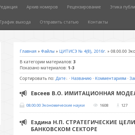
Редакция
Архив номеров
Рецензирование
Этика публ
График выхода
Отправить статью
Контакты
Главная
»
Файлы
»
ЦИТИСЭ № 4(8), 2016г.
» 08.00.00 Эк
В категории материалов
:
3
Показано материалов
:
1-3
Сортировать по
:
Дате
·
Названию
·
Комментариям
·
За
Евсеев В.О. ИМИТАЦИОННАЯ МОДЕ
08.00.00 Экономические науки
1608
127
Ездина Н.П. СТРАТЕГИЧЕСКИЕ ЦЕ
БАНКОВСКОМ СЕКТОРЕ