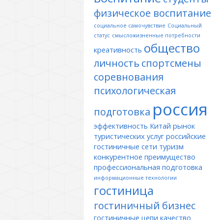
физическое воспитание
социальное самочувствие
Социальный
статус
смысложизненные потребности
общество
креативность
личность
спортсмены
соревнования
психологическая
россия
подготовка
эффективность
Китай
рынок
туристических услуг
российские
гостиничные сети
туризм
конкурентное преимущество
профессиональная подготовка
информационные технологии
гостиница
гостиничный бизнес
гостиничные цепи
качество