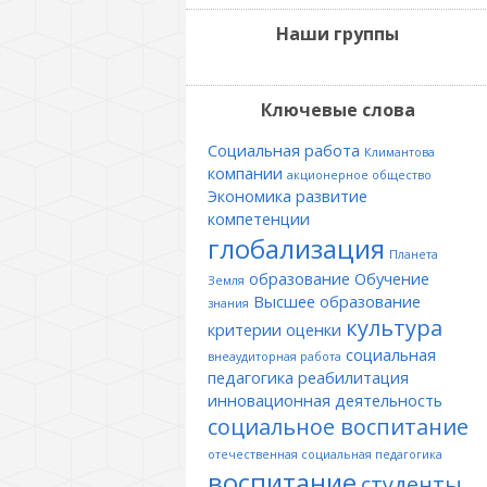
Наши группы
Ключевые слова
Социальная работа
Климантова
компании
акционерное общество
Экономика
развитие
компетенции
глобализация
Планета
образование
Обучение
Земля
Высшее образование
знания
культура
критерии оценки
социальная
внеаудиторная работа
педагогика
реабилитация
инновационная деятельность
социальное воспитание
отечественная социальная педагогика
воспитание
студенты