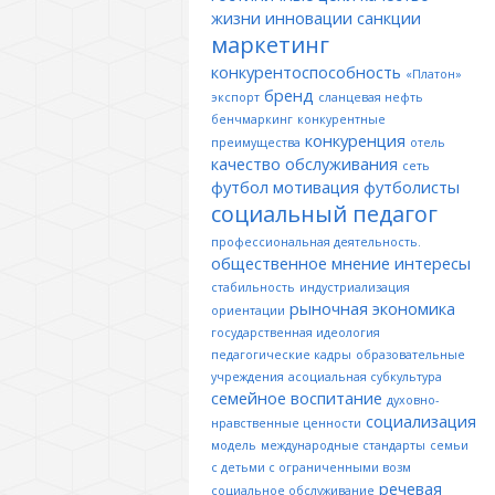
жизни
инновации
санкции
маркетинг
конкурентоспособность
«Платон»
бренд
экспорт
сланцевая нефть
бенчмаркинг
конкурентные
конкуренция
преимущества
отель
качество обслуживания
сеть
футбол
мотивация
футболисты
социальный педагог
профессиональная деятельность.
общественное мнение
интересы
стабильность
индустриализация
рыночная экономика
ориентации
государственная идеология
педагогические кадры
образовательные
учреждения
асоциальная субкультура
семейное воспитание
духовно-
социализация
нравственные ценности
модель
международные стандарты
семьи
с детьми с ограниченными возм
речевая
социальное обслуживание